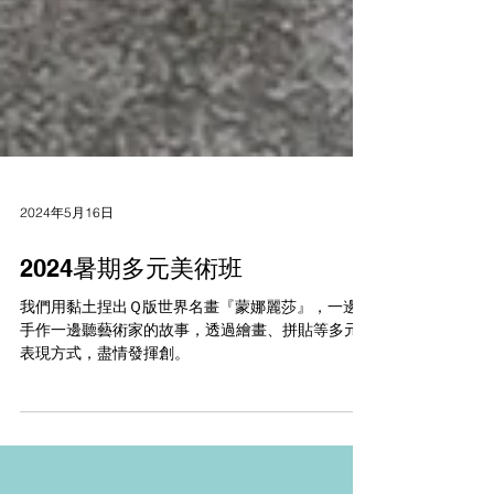
2024年5月16日
2024暑期多元美術班
我們用黏土捏出Ｑ版世界名畫『蒙娜麗莎』，一邊
手作一邊聽藝術家的故事，透過繪畫、拼貼等多元
表現方式，盡情發揮創。