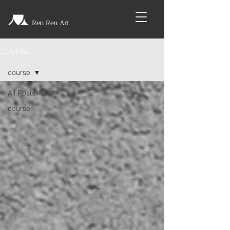
Ren Ren Art
COURSE
course
All Posts
course