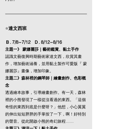
⭐
達文西班   
Ｂ. 7/8~7/12   Ｄ. 8/12~8/16
主題一》 蒙娜麗莎｜藝術鑑賞、黏土手作 
認識文藝復興時期藝術家達文西，欣賞其畫
作，增加藝術涵養，並用黏土製作可愛版『 蒙
娜麗莎』畫像，增加印象。
主題二》森林裡的鋼琴師｜繪畫創作、色彩概
念 
透過繪本故事，引導繪畫創作。有一天，森林
裡的小熊發現了一樣從沒看過的東西。「這個
奇怪的東西到底是什麼呀？」他想，小心翼翼
的伸出短短胖胖的手掌按了一下，啊！好特別
的聲音。從此開啟小熊的奇幻旅程……
主題三》清涼一下｜黏土手作 