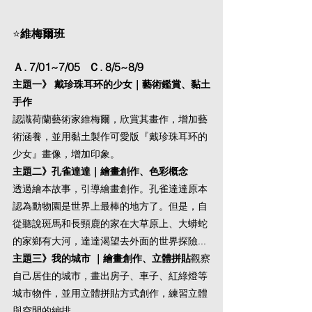
⭐
維梅爾班
Ａ. 7/01~7/05   Ｃ. 8/5~8/9
主題一》 戴珍珠耳环的少女｜藝術鑑賞、黏土
手作
認識荷蘭藝術家維梅爾，欣賞其畫作，增加藝
術涵養，並用黏土製作可愛版『戴珍珠耳环的
少女』畫像，增加印象。
主題二》孔雀達達｜繪畫創作、色彩概念
透過繪本故事，引導繪畫創作。孔雀達達原本
認為動物園是世界上最棒的地方了。但是，自
從聽說斑馬和長頸鹿的家在大草原上、大蟒蛇
的家鄉有大河，達達渴望去外面的世界探險...
主題三》我的城市 ｜繪畫創作、立體拼貼
觀察
自己居住的城市，畫出房子、車子、紅綠燈等
城市物件，並用立體拼貼方式創作，練習立體
與空間的編排。