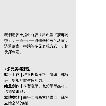
我們用黏土捏出Ｑ版世界名畫『蒙娜麗
莎』，一邊手作一邊聽藝術家的故事，
透過繪畫、拼貼等多元表現方式，盡情
發揮創意。
⭐
多元美術課程
黏土手作｜
培養捏塑技巧，訓練手部發
展，增加形體掌握能力。
繪畫創作｜
學習蠟筆、色鉛筆等媒材，
增加繪畫能力。 
立體拼貼｜
由平面轉為立體畫面，練習
立體空間的編排。 