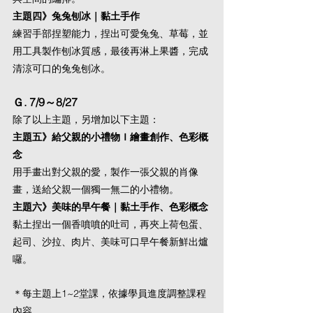
主題四》兔兔刨冰｜黏土手作
練習手部捏塑能力，捏出可愛兔兔、草莓，並
用工具製作刨冰質感，最後再淋上果醬，完成
清涼可口的兔兔刨冰。
Ｇ. 7/9～8/27
除了以上主題，另增加以下主題：
主題五》給父親的小禮物Ｉ繪畫創作、色彩概
念
用手畫出對父親的愛，製作一張父親的肖像
畫，送給父親一個獨一無二的小禮物。
主題六》美味的早午餐｜黏土手作、色彩概念
黏土捏出一個香噴噴的吐司，再夾上荷包蛋、
起司、沙拉、肉片、美味可口早午餐新鮮出爐
囉。
＊每主題上1~2堂課，依據學員進度調整課程
內容。