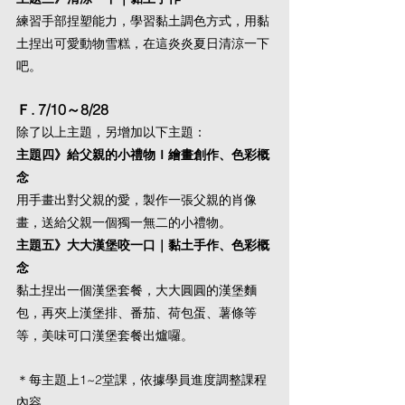
練習手部捏塑能力，學習黏土調色方式，用黏
土捏出可愛動物雪糕，在這炎炎夏日清涼一下
吧。
Ｆ. 7/10～8/28
除了以上主題，另增加以下主題：
主題四》給父親的小禮物Ｉ繪畫創作、色彩概
念
用手畫出對父親的愛，製作一張父親的肖像
畫，送給父親一個獨一無二的小禮物。
主題五》大大漢堡咬一口｜黏土手作、色彩概
念
黏土捏出一個漢堡套餐，大大圓圓的漢堡麵
包，再夾上漢堡排、番茄、荷包蛋、薯條等
等，美味可口漢堡套餐出爐囉。
＊每主題上1~2堂課，依據學員進度調整課程
內容。