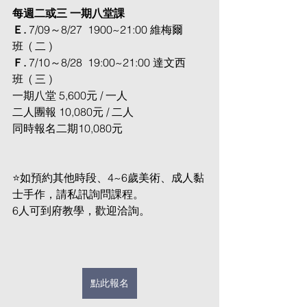
每週二或三 一期八堂課
Ｅ. 
7/09～8/27  1900~21:00 維梅爾
班  ( 二 )
Ｆ. 
7/10～8/28  19:00~21:00 達文西
班  ( 三 )
一期八堂 5,600元 / 一人
二人團報 10,080元 / 二人
同時報名二期10,080元
⭐
如預約其他時段、4~6歲美術、成人黏
士手作，請私訊詢問課程。
6人可到府教學，歡迎洽詢。
點此報名